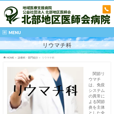
MENU
リウマチ科
HOME
»
診療科・部門紹介
»
リウマチ科
関節リ
ウマチ
は、免疫
システム
の異常に
よる関節
炎を主体
とした全