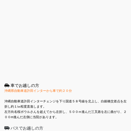
車でお越しの方
沖縄県自動車道許田インターから車で約２０分
沖縄自動車道許田インターチェンジを下り国道５８号線を北上し、白銀橋交差点を左
折し約１㎞程度直進します。
左方向名桜ボウルさんを超えてから左折し、５００ｍ進んだ三叉路を左に曲がり、２
００m進んだ左側に当院があります。
バスでお越しの方