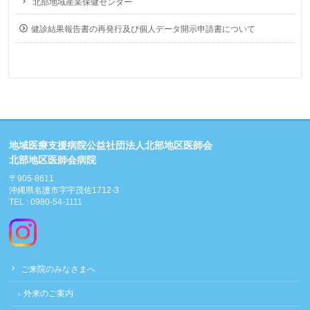
北部地域産業保健センター
健診結果報告書の再発行及び個人データ開示申請書について
地域医療支援病院公益社団法人北部地区医師会
北部地区医師会病院
〒905-8611
沖縄県名護市字宇茂佐1712-3
TEL : 0980-54-1111
ご来院のみなさまへ
外来のご案内