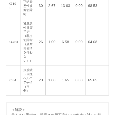
下結腸
K719-
30
2.67
13.63
0.00
68.53
悪性腫
3
瘍切除
術
乳腺悪
性腫瘍
手術
（乳房
切除術
26
1.00
6.58
0.00
64.08
K4763
（腋窩
部郭清
を伴わ
な
い））
腹腔鏡
下鼠径
ヘルニ
20
1.00
1.65
0.00
65.65
K634
ア手術
（両
側）
＜解説＞
最も多い手術は、胆嚢炎や胆石症などの疾患に対して行