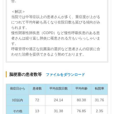
合。
＜解説＞
当院では中等症以上の患者さんが多く、重症度が上がる
につれて平均年齢も高くなり在院日数も延びる傾向がみ
られます。
慢性閉塞性肺疾患（COPD）など慢性呼吸疾患のある患
者さんは繰り返し肺炎に罹患される方もいらっしゃいま
す。
呼吸管理や適正な抗菌薬の選択など患者さんの症状に合
わせた治療を提供できるよう努めております。
脳梗塞の患者数等
ファイルをダウンロード
発症日から
患者数
平均在院日数
平均年齢
転院率
72
24.14
80.38
31.76
3日以内
13
31.38
76.85
2.35
その他