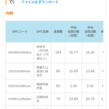
で）
ファイルをダウンロード
内科
平均
平均
DPCコード
DPC名称
患者数
在院日数
在院日数
転院
（自院）
（全国）
肺炎等
（市中肺
164
16.77
16.40
7.3
0400802499x0xx
炎かつ75
歳以上）
腎臓又は
86
15.05
13.66
4.6
110310xx99xxxx
尿路の感
染症
睡眠時無
82
2.00
2.02
0.0
030250xx991xxx
呼吸
誤嚥性肺
79
23.80
20.78
10.1
040081xx99x0xx
炎