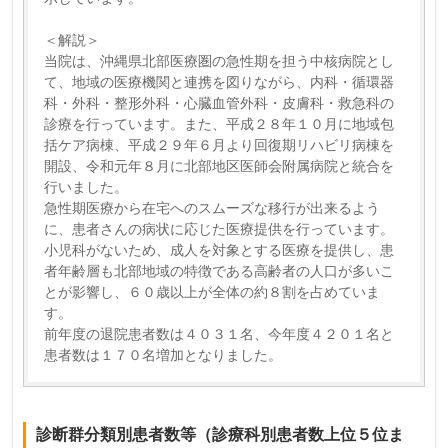
＜解説＞
当院は、沖縄県北部医療圏の急性期を担う中核病院とし
て、地域の医療機関と連携を図りながら、内科・循環器
科・外科・整形外科・心臓血管外科・皮膚科・救急科の
診療を行っています。また、平成２８年１０月に地域包
括ケア病棟、平成２９年６月より回復期リハビリ病棟を
開設、令和元年８月に北部地区医師会附属病院と統合を
行いました。
急性期医療から在宅へのスムーズな移行が出来るよう
に、患者さんの病状に応じた医療提供を行っています。
小児科がないため、成人を対象とする医療を提供し、患
者年齢層も北部地域の特徴である高齢者の人口が多いこ
とが影響し、６０歳以上が全体の約８割を占めていま
す。
前年度の退院患者数は４０３１名、今年度４２０１名と
患者数は１７０名増加となりました。
診断群分類別患者数等（診療科別患者数上位５位ま