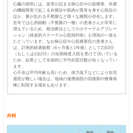
心臓の病気には、血管が詰まる狭心症や心筋梗塞、弁膜
の機能障害で起こる弁膜症や筋肉が異常を来す心筋症の
ほか、脈が乱れる不整脈など様々な種類が存在します。
近年では心房細動（不整脈の一種）の患者さんが非常に
増えているため、根治療法としてのカテーテルアブレー
ション（経皮的カテーテル心筋焼灼術）も増加の一途を
たどっています。なお狭心症や心筋梗塞症の患者さん
は、計画的経過観察（6ヶ月後と1年後）として2泊3日
（もしくは1泊2日）の短期検査入院を受けて頂いている
ため、結果として全体的に平均在院日数が短くなってい
ます。
心不全は平均年齢も高いため、体力低下などにより自宅
退院が難しい場合は、地域の連携病院の回復期や療養病
棟に転院する場合もあります。
外科
平均
平均