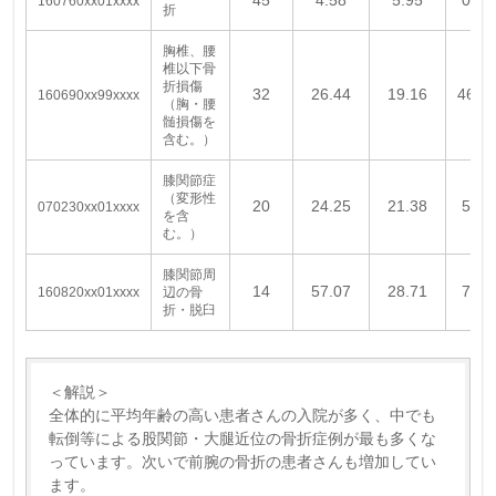
160760xx01xxxx
折
胸椎、腰
椎以下骨
折損傷
32
26.44
19.16
46.8
160690xx99xxxx
（胸・腰
髄損傷を
含む。）
膝関節症
（変形性
20
24.25
21.38
5.00
070230xx01xxxx
を含
む。）
膝関節周
14
57.07
28.71
7.14
160820xx01xxxx
辺の骨
折・脱臼
＜解説＞
全体的に平均年齢の高い患者さんの入院が多く、中でも
転倒等による股関節・大腿近位の骨折症例が最も多くな
っています。次いで前腕の骨折の患者さんも増加してい
ます。