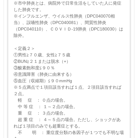
※市中肺炎とは、病院外で日常生活をしていた人に発症
した肺炎です。
※インフルエンザ、ウイルス性肺炎（DPC040070相
当）、誤嚥性肺炎（DPC040081）、間質性肺炎
（DPC040110）、ＣＯＶＩＤ-19肺炎（DPC180030）は
除外。
＜定義２＞
①男性≧７０歳、女性≧７５歳
②BUN≧２１または脱水（+）
③酸素飽和度≦９０％
④意識障害（肺炎に由来する）
⑤血圧（収縮期）≦９０mmHg
※５点満点で１項目該当すれば１点、２項目該当すれば
２点。
軽 症 ： ０点の場合。
中 等 症 ： １～２点の場合。
重 症 ： ３点の場合。
超 重 症 ： ４～５点の場合。ただし、ショックがあ
れば１項目のみでも超重症とする。
不 明 ： 重症度分類の各因子が１つでも不明な場