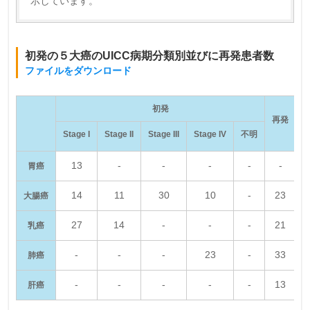
示しています。
初発の５大癌のUICC病期分類別並びに再発患者数
ファイルをダウンロード
初発
再発
Stage I
Stage II
Stage III
Stage IV
不明
13
‐
‐
‐
‐
‐
胃癌
14
11
30
10
‐
23
大腸癌
27
14
‐
‐
‐
21
乳癌
‐
‐
‐
23
‐
33
肺癌
‐
‐
‐
‐
‐
13
肝癌