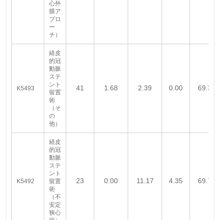
心外
膜ア
プロ
ー
チ）
経皮
的冠
動脈
ステ
ント
41
1.68
2.39
0.00
69.37
K5493
留置
術
（そ
の
他）
経皮
的冠
動脈
ステ
ント
23
0.00
11.17
4.35
69.70
K5492
留置
術
（不
安定
狭心