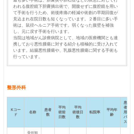
われる腹腔鏡下胆嚢摘出術で、開腹せずに腹腔鏡を用い
て手術を行うため、術後疼痛の軽減や術創の早期回復が
見込まれ在院日数も短くなっています。２番目に多い手
術は、鼠径ヘルニア手術です。弱くなった腹壁を補強
し、元に戻す手術を行います。
当院は地域がん診療病院として、地域の医療機関とも連
携しており悪性腫瘍に対する紹介も積極的に受け入れて
います。結腸悪性腫瘍や、乳腺悪性腫瘍に関する手術も
行っています。
整形外科
患
平均
平均
者
Kコー
患者
平均年
名称
術前
術後日
転院率
用
ド
数
齢
日数
数
パ
ス
骨折観