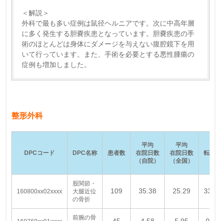
＜解説＞
外科で最も多い症例は鼠径ヘルニアです。次に中高年層
に多く発生する胆嚢疾患となっています。胆嚢疾患の手
術のほとんどは身体にダメージを与えない腹腔鏡下を用
いて行っています。また、手術を必要とする悪性腫瘍の
症例も増加しました。
整形外科
平均
平均
DPCコード
DPC名称
患者数
在院日数
在院日数
転院
（自院）
（全国）
股関節・
109
35.38
25.29
33.0
160800xx02xxxx
大腿近位
の骨折
前腕の骨
45
4.58
5.95
0.00