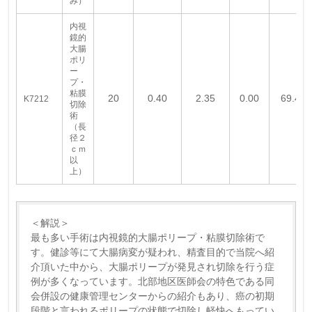
み）
内視
鏡的
大腸
ポリ
ー
プ・
粘膜
20
0.40
2.35
0.00
69.40
K7212
切除
術
（長
径２
ｃｍ
以
上）
＜解説＞
最も多い手術は内視鏡的大腸ポリープ・粘膜切除術で
す。健診等にて大腸病変が疑われ、精査目的で当院へ紹
介頂いた中から、大腸ポリープが発見され切除を行う症
例が多くなっています。北部地区医師会の特色である同
会併設の健康管理センターからの紹介もあり、癌の初期
段階と言われるポリープの状態で切除し軽快へもってい