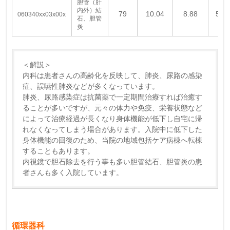
胆管（肝
内外）結
79
10.04
8.88
5.0
060340xx03x00x
石、胆管
炎
＜解説＞
内科は患者さんの高齢化を反映して、肺炎、尿路の感染
症、誤嚥性肺炎などが多くなっています。
肺炎、尿路感染症は抗菌薬で一定期間治療すれば治癒す
ることが多いですが、元々の体力や免疫、栄養状態など
によって治療経過が長くなり身体機能が低下し自宅に帰
れなくなってしまう場合があります。入院中に低下した
身体機能の回復のため、当院の地域包括ケア病棟へ転棟
することもあります。
内視鏡で胆石除去を行う事も多い胆管結石、胆管炎の患
者さんも多く入院しています。
循環器科