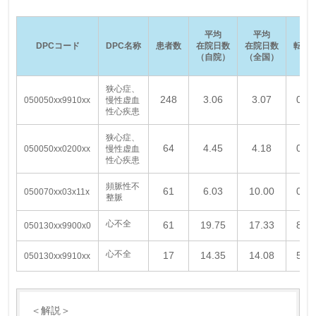
平均
平均
DPCコード
DPC名称
患者数
在院日数
在院日数
転院
（自院）
（全国）
狭心症、
248
3.06
3.07
0.0
050050xx9910xx
慢性虚血
性心疾患
狭心症、
64
4.45
4.18
0.0
050050xx0200xx
慢性虚血
性心疾患
頻脈性不
61
6.03
10.00
0.0
050070xx03x11x
整脈
心不全
61
19.75
17.33
8.2
050130xx9900x0
心不全
17
14.35
14.08
5.8
050130xx9910xx
＜
解説＞