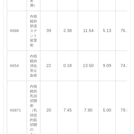
未
満）
内視
鏡的
胆道
39
2.38
11.54
5.13
76.18
K688
ステ
ント
留置
術
内視
鏡的
22
0.18
13.50
9.09
74.27
K654
消化
管止
血術
内視
鏡的
乳頭
切開
術
20
7.45
7.90
5.00
79.35
K6871
（乳
頭括
約筋
切開
の