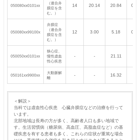
（連合弁
14
20.14
20.84
0.0
050080xx0101xx
膜症を含
む。）
弁膜症
（連合弁
12
3.00
5.18
0.0
050080xx99100x
膜症を含
む。）
狭心症、
‐
‐
21.11
‐
050050xx0101xx
慢性虚血
性心疾患
大動脈解
‐
‐
16.32
‐
050161xx9900xx
離
＜解説＞
当科では虚血性心疾患 心臓弁膜症などの治療を行って
います。
北部地域は長寿の方が多く、高齢者人口も多い地域で
す。生活習慣病（糖尿病、高血圧、高脂血症など）の基
礎疾患を有する患者も多く、これらの症状が重篤な場合