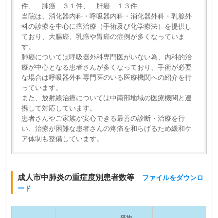
件、 肺癌 ３１件、 肝癌 １３件
当院は、消化器内科・呼吸器内科・消化器外科・乳腺外
科の診療を中心に癌治療（手術及び化学療法）を提供し
ており、大腸癌、乳癌や胃癌の症例が多くなっていま
す。
肺癌については呼吸器外科専門医がいない為、内科的治
療が中心となる患者さんが多くなっており、手術が必要
な場合は呼吸器外科専門医のいる医療機関への紹介を行
っています。
また、放射線治療については中南部地域の医療機関と連
携して対応しています。
患者さんやご家族が安心できる最善の診断・治療を行
い、治療が困難な患者さんの疼痛を和らげるため緩和ケ
ア体制も整備しています。
成人市中肺炎の重症度別患者数等
ファイルをダウンロ
ード
平均