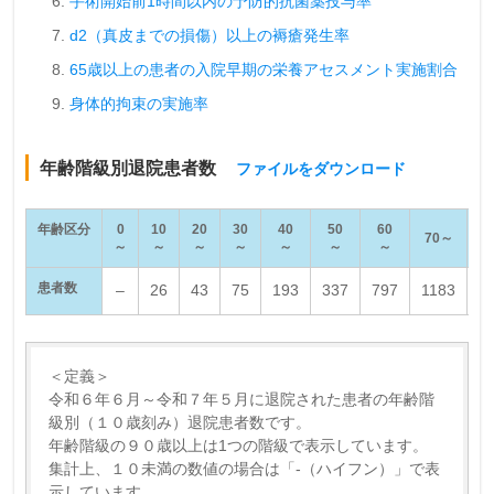
手術開始前1時間以内の予防的抗菌薬投与率
d2（真皮までの損傷）以上の褥瘡発生率
65歳以上の患者の入院早期の栄養アセスメント実施割合
身体的拘束の実施率
年齢階級別退院患者数
ファイルをダウンロード
年齢区分
0
10
20
30
40
50
60
8
70～
～
～
～
～
～
～
～
患者数
–
26
43
75
193
337
797
1183
9
＜定義＞
令和６年６月～令和７年５月に退院された患者の年齢階
級別（１０歳刻み）退院患者数です。
年齢階級の９０歳以上は1つの階級で表示しています。
集計上、１０未満の数値の場合は「-（ハイフン）」で表
示しています。