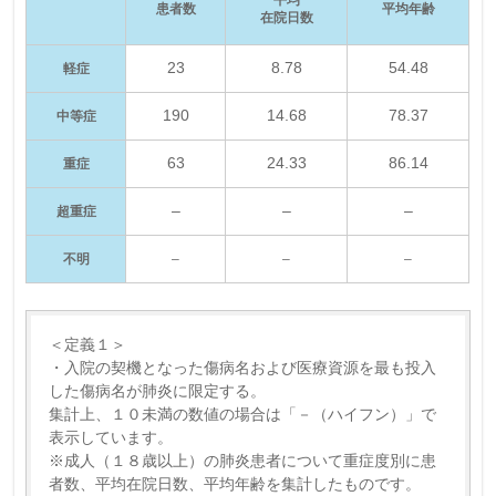
患者数
平均年齢
在院日数
23
8.78
54.48
軽症
190
14.68
78.37
中等症
63
24.33
86.14
重症
–
–
–
超重症
不明
–
–
–
＜定義１＞
・入院の契機となった傷病名および医療資源を最も投入
した傷病名が肺炎に限定する。
集計上、１０未満の数値の場合は「－（ハイフン）」で
表示しています。
※成人（１８歳以上）の肺炎患者について重症度別に患
者数、平均在院日数、平均年齢を集計したものです。