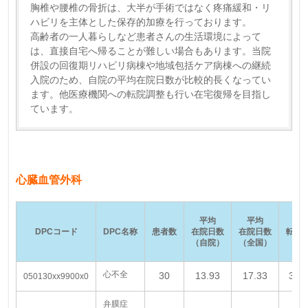
胸椎や腰椎の骨折は、大半が手術ではなく疼痛緩和・リ
ハビリを主体とした保存的加療を行っております。
高齢者の一人暮らしなど患者さんの生活環境によって
は、直接自宅へ帰ることが難しい場合もあります。当院
併設の回復期リハビリ病棟や地域包括ケア病棟への継続
入院のため、自院の平均在院日数が比較的長くなってい
ます。他医療機関への転院調整も行い在宅復帰を目指し
ています。
心臓血管外科
平均
平均
DPCコード
DPC名称
患者数
在院日数
在院日数
転院
（自院）
（全国）
心不全
30
13.93
17.33
3.3
050130xx9900x0
弁膜症