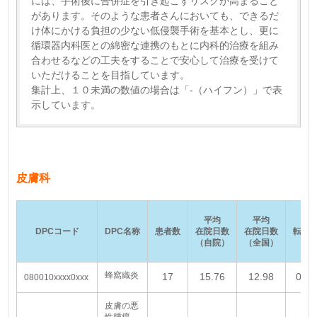
には、手術後に合併症を引き起こすリスクが高まること
があります。そのような患者さんにおいても、できるだ
け体にかける負担の少ない低侵襲手術を基本とし、更に
循環器内科医との綿密な連携のもとに内科的治療を組み
合わせるなどの工夫をすることで安心して治療を受けて
いただけることを目指しています。
集計上、１０未満の数値の場合は「-（ハイフン）」で表
示しています。
皮膚科
平均
平均
DPCコード
DPC名称
患者数
在院日数
在院日数
転院
（自院）
（全国）
蜂窩織炎
17
15.76
12.98
0.00
080010xxxx0xxx
皮膚の悪
性腫瘍