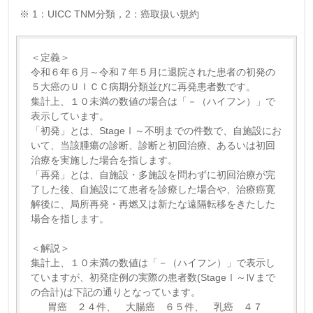
※ 1：UICC TNM分類，2：癌取扱い規約
＜定義＞
令和６年６月～令和７年５月に退院された患者の初発の
５大癌のＵＩＣＣ病期分類並びに再発患者数です。
集計上、１０未満の数値の場合は「－（ハイフン）」で
表示しています。
「初発」とは、StageⅠ～不明までの件数で、自施設にお
いて、当該腫瘍の診断、診断と初回治療、あるいは初回
治療を実施した場合を指します。
「再発」とは、自施設・多施設を問わずに初回治療が完
了した後、自施設にて患者を診療した場合や、治療癌寛
解後に、局所再発・再燃又は新たな遠隔転移をきたした
場合を指します。
＜解説＞
集計上、１０未満の数値は「－（ハイフン）」で表示し
ていますが、初発症例の実際の患者数(StageⅠ～Ⅳまで
の合計)は下記の通りとなっています。
胃癌 ２４件、 大腸癌 ６５件、 乳癌 ４７