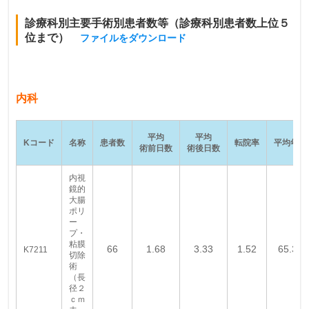
診療科別主要手術別患者数等（診療科別患者数上位５
位まで）
ファイルをダウンロー
ド
内科
平均
平均
Kコード
名称
患者数
転院率
平均年齢
術前日数
術後日数
内視
鏡的
大腸
ポリ
ー
プ・
粘膜
66
1.68
3.33
1.52
65.35
K7211
切除
術
（長
径２
ｃｍ