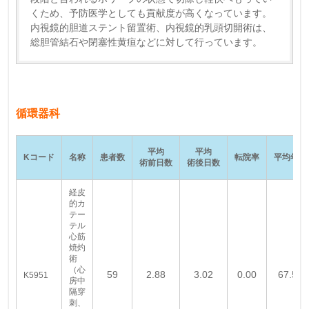
くため、予防医学としても貢献度が高くなっています。
内視鏡的胆道ステント留置術、内視鏡的乳頭切開術は、
総胆管結石や閉塞性黄疸などに対して行っています。
循環器科
平均
平均
Kコード
名称
患者数
転院率
平均年齢
術前日数
術後日数
経皮
的カ
テー
テル
心筋
焼灼
術
（心
59
2.88
3.02
0.00
67.58
K5951
房中
隔穿
刺、