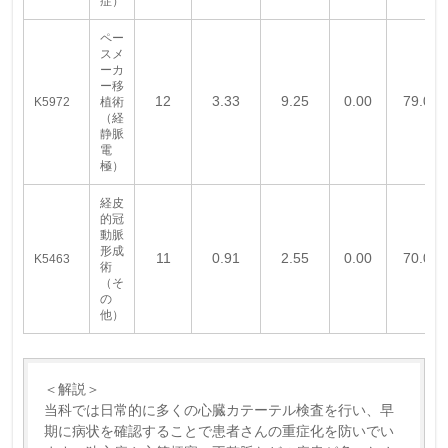
症）
ペー
スメ
ーカ
ー移
12
3.33
9.25
0.00
79.00
K5972
植術
（経
静脈
電
極）
経皮
的冠
動脈
形成
11
0.91
2.55
0.00
70.09
K5463
術
（そ
の
他）
＜解説＞
当科では日常的に多くの心臓カテーテル検査を行い、早
期に病状を確認することで患者さんの重症化を防いでい