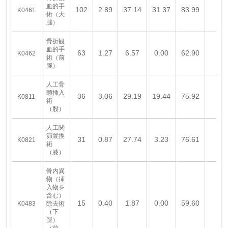
血的手
102
2.89
37.14
31.37
83.99
K0461
術（大
腿）
骨折観
血的手
63
1.27
6.57
0.00
62.90
K0462
術（前
腕）
人工骨
頭挿入
36
3.06
29.19
19.44
75.92
K0811
術
（股）
人工関
節置換
31
0.87
27.74
3.23
76.61
K0821
術
（膝）
骨内異
物（挿
入物を
含む）
15
0.40
1.87
0.00
59.60
K0483
除去術
（下
腿）
（前