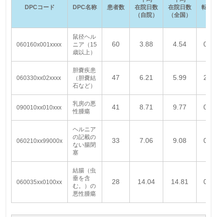
DPCコー
ド
DPC名称
患者数
在院日数
在院日数
転院
（自院）
（全国）
鼠径ヘル
60
3.88
4.54
0.0
060160x001xxxx
ニア（15
歳以上）
胆嚢疾患
47
6.21
5.99
2.1
060330xx02xxxx
（胆嚢結
石など）
乳房の悪
41
8.71
9.77
0.0
090010xx010xxx
性腫瘍
ヘルニア
の記載の
33
7.06
9.08
0.0
060210xx99000x
ない腸閉
塞
結腸（虫
垂を含
28
14.04
14.81
0.0
060035xx0100xx
む。）の
悪性腫瘍