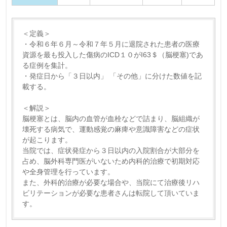
＜定義＞
・令和６年６月～令和７年５月に退院された患者の医療
資源を最も投入した傷病のICD１０がI63＄（脳梗塞)であ
る症例を集計。
・発症日から「３日以内」 「その他」に分けた数値を記
載する。
＜解説＞
脳梗塞とは、脳内の血管が血栓などで詰まり、脳組織が
壊死する病気で、運動感覚の麻痺や意識障害などの症状
が起こります。
当院では、症状発症から３日以内の入院割合が大部分を
占め、脳外科専門医がいないため内科的治療で初期対応
や全身管理を行っています。
また、外科的治療が必要な場合や、当院にて治療後リハ
ビリテーションが必要な患者さんは転院して頂いていま
す。