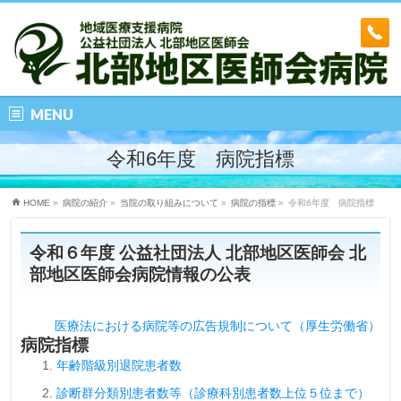
MENU
令和6年度 病院指標
HOME
»
病院の紹介
»
当院の取り組みについて
»
病院の指標
»
令和6年度 病院指標
令和６年度
公益社団法人 北部地区医師会 北
部地区医師会病院情報の公表
医療法における病院等の広告規制について（厚生労働省）
病院指標
年齢階級別退院患者数
診断群分類別患者数等（診療科別患者数上位５位まで）