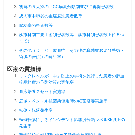
初発の５大癌のUICC病期分類別並びに再発患者数
成人市中肺炎の重症度別患者数等
脳梗塞の患者数等
診療科別主要手術別患者数等（診療科別患者数上位５位
まで）
その他（ＤＩＣ、敗血症、その他の真菌症および手術・
術後の合併症の発生率）
医療の質指標
リスクレベルが「中」以上の手術を施行した患者の肺血
栓塞栓症の予防対策の実施率
血液培養２セット実施率
広域スペクトル抗菌薬使用時の細菌培養実施率
転倒・転落発生率
転倒転落によるインシデント影響度分類レベル3b以上の
発生率