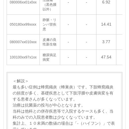
‐
‐
6.92
‐
080006xx01x0xx
（黒色腫
以外）
静脈・リ
‐
‐
14.41
‐
050180xx99xxxx
ンパ管疾
患
皮膚の良
‐
‐
3.77
‐
080007xx010xxx
性新生物
糖尿病足
‐
‐
47.54
‐
100100xx97x1xx
病変
＜解説＞
最も多い症例は蜂窩織炎（蜂巣炎）です。下肢蜂窩織炎
の頻度が多く、基礎疾患として下肢浮腫や皮膚病変を有
する患者さんが多くなっています。
治療は抗菌薬の投与が中心となります。
当科は他科との併存疾患等で入院するケースも多く、当
科のみでの入院患者数は少なくなっています。
集計上、１０未満の数値の場合は「-（ハイフン）」で表