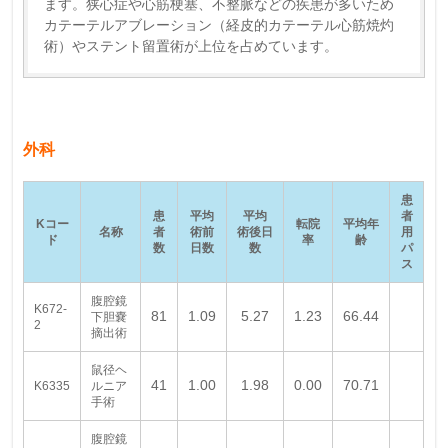
ます。狭心症や心筋梗塞、不整脈などの疾患が多いため
カテーテルアブレーション（経皮的カテーテル心筋焼灼
術）やステント留置術が上位を占めています。
外科
患
患
平均
平均
者
Kコー
転院
平均年
名称
者
術前
術後日
用
ド
率
齢
数
日数
数
パ
ス
腹腔鏡
K672-
81
1.09
5.27
1.23
66.44
下胆嚢
2
摘出術
鼠径ヘ
41
1.00
1.98
0.00
70.71
K6335
ルニア
手術
腹腔鏡