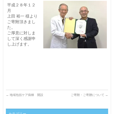
平成２８年１２
月
上田 裕一 様より
ご寄附頂きまし
た。
ご厚意に対しま
して深く感謝申
し上げます。
←
地域包括ケア病棟 開設
ご寄附・ご寄贈について
→
カテゴリー