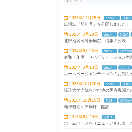
2025年12月29日
check！
注目
広報誌『新年号』を公開しました！
2025年9月29日
check！
NEW
北部地区医師会病院 情報の公表
2024年9月26日
check！
採用情
令和７年度 リハビリテーション室
2024年3月18日
check！
注目！
ホームページメンテナンスのお知ら
2023年10月20日
check！
注目
琉球大学病院を含む他の医療機関と
2016年10月19日
注目！
病院か
地域包括ケア病棟 開設
2016年9月29日
注目！
ホームページをリニューアルしまし