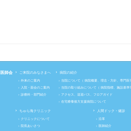
区医師会
ご来院のみなさまへ
病院の紹介
外来のご案内
当院について（ 病院概要、理念・方針、専門医等
入院・面会のご案内
当院の取り組みについて（ 病院指標、施設基準等
診療科・部門紹介
アクセス、送迎バス、フロアガイド
在宅療養後方支援病院について
ちゅら海クリニック
人間ドック・健診
クリニックについて
沿革
院長あいさつ
医師紹介