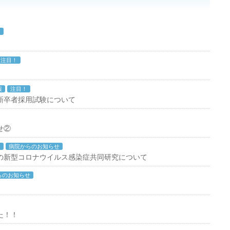
！
注目！
報
注目！
新卒者採用試験について
せ②
！
病院からのお知らせ
の新型コロナウイルス感染症共同研究について
らのお知らせ
た！！