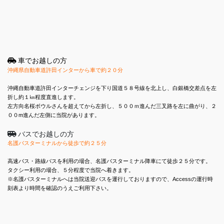
車でお越しの方
沖縄県自動車道許田インターから車で約２０分
沖縄自動車道許田インターチェンジを下り国道５８号線を北上し、白銀橋交差点を左
折し約１㎞程度直進します。
左方向名桜ボウルさんを超えてから左折し、５００ｍ進んだ三叉路を左に曲がり、２
００m進んだ左側に当院があります。
バスでお越しの方
名護バスターミナルから徒歩で約２５分
高速バス・路線バスを利用の場合、名護バスターミナル降車にて徒歩２５分です。
タクシー利用の場合、５分程度で当院へ着きます。
※名護バスターミナルへは当院送迎バスを運行しておりますので、Accessの運行時
刻表より時間を確認のうえご利用下さい。